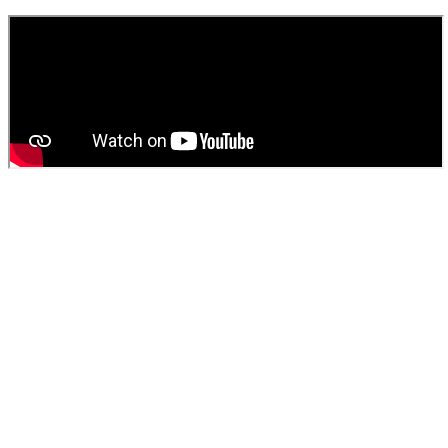
fosse septique
ou
débouchage
.