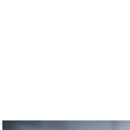
Rachel Hudson
Débouchage de toilettes
5
“Je suis ravie du service offert par SOS Déboucheur. Ils ont résolu
mon problème de gouttière bouchée rapidement et de manière
efficace.”
Anne Moreau
Débouchage de gouttière