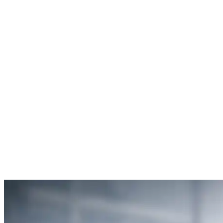
Débouchage de toilettes
5
“Je suis ravie du service offert par SOS Déboucheur. Ils ont résolu
mon problème de gouttière bouchée rapidement et de manière
efficace.”
Anne Moreau
Débouchage de gouttière