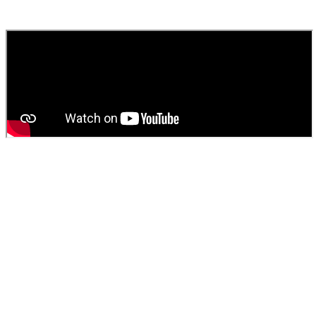
fournissons un devis gratuit et personnalisé pour votre
vidange de
fosse septique
ou
débouchage
.