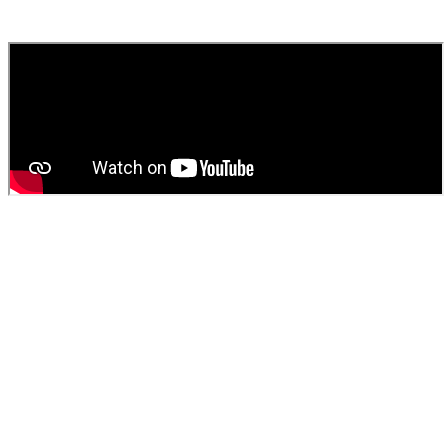
fournissons un devis gratuit et personnalisé pour votre
vidange de
fosse septique
ou
débouchage
.