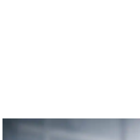
Rachel Hudson
Débouchage de toilettes
5
“Je suis ravie du service offert par SOS Déboucheur. Ils ont résolu
mon problème de gouttière bouchée rapidement et de manière
efficace.”
Anne Moreau
Débouchage de gouttière