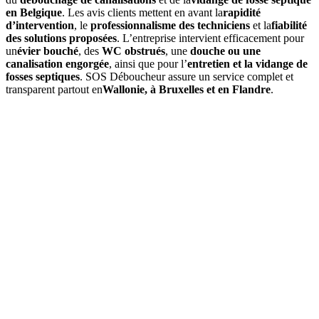
en Belgique
. Les avis clients mettent en avant la
rapidité
d’intervention
, le
professionnalisme des techniciens
et la
fiabilité
des solutions proposées
. L’entreprise intervient efficacement pour
un
évier bouché
, des
WC obstrués
, une
douche ou une
canalisation engorgée
, ainsi que pour l’
entretien et la vidange de
fosses septiques
. SOS Déboucheur assure un service complet et
transparent partout en
Wallonie, à Bruxelles et en Flandre
.
01
Quels services propose SOS Déboucheur à Jemeppe-sur-
Meuse ?
SOS Déboucheur
offre des solutions de débouchage à Jemeppe-
sur-Meuse pour égouts, canalisations, toilettes, ainsi que la vidange
de fosse septique. Nos interventions sont rapides, professionnelles et
adaptées à vos besoins.
02
Comment se déroule une intervention de débouchage à
Jemeppe-sur-Meuse ?
Nos experts en débouchage évaluent la situation, utilisent des outils
spécialisés comme des caméras d’inspection et des jets haute