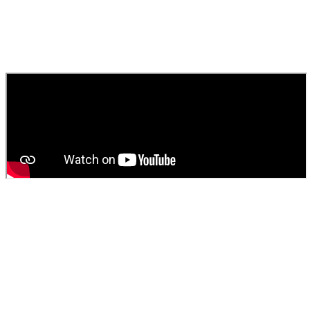
rapide pour égouts, canaux et toilettes.
010
Comment obtenir un devis pour une vidange de fosse
septique ?
Contactez
SOS Déboucheur
via notre site ou par téléphone. Nous
fournissons un devis gratuit et personnalisé pour votre
vidange de
fosse septique
ou
débouchage
.