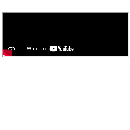
fournissons un devis gratuit et personnalisé pour votre
vidange de
fosse septique
ou
débouchage
.