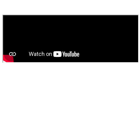
Contactez
SOS Déboucheur
via notre site ou par téléphone. Nous
fournissons un devis gratuit et personnalisé pour votre
vidange de
fosse septique
ou
débouchage
.