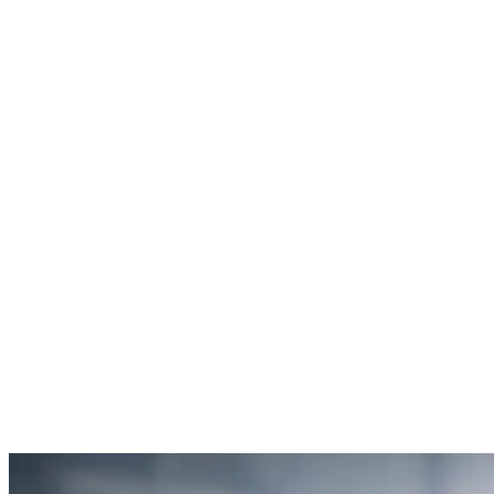
Rachel Hudson
Débouchage de toilettes
5
“Je suis ravie du service offert par SOS Déboucheur. Ils ont résolu
mon problème de gouttière bouchée rapidement et de manière
efficace.”
Anne Moreau
Débouchage de gouttière