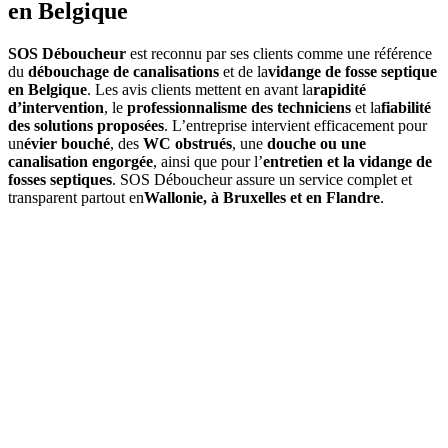
en Belgique
SOS Déboucheur
est reconnu par ses clients comme une référence
du
débouchage de canalisations
et de la
vidange de fosse septique
en Belgique
. Les avis clients mettent en avant la
rapidité
d’intervention
, le
professionnalisme des techniciens
et la
fiabilité
des solutions proposées
. L’entreprise intervient efficacement pour
un
évier bouché
, des
WC obstrués
, une
douche ou une
canalisation engorgée
, ainsi que pour l’
entretien et la vidange de
fosses septiques
. SOS Déboucheur assure un service complet et
transparent partout en
Wallonie, à Bruxelles et en Flandre
.
01
Quels services propose SOS Déboucheur à Jandrain-
Jandrenouille ?
SOS Déboucheur
offre des solutions de débouchage à Jandrain-
Jandrenouille pour égouts, canalisations, toilettes, ainsi que la
vidange de fosse septique. Nos interventions sont rapides,