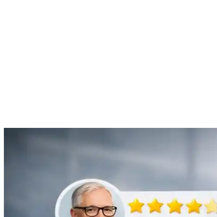
“Je suis ravie du service offert par SOS Déboucheur. Ils ont résolu
mon problème de gouttière bouchée rapidement et de manière
efficace.”
Anne Moreau
Débouchage de gouttière