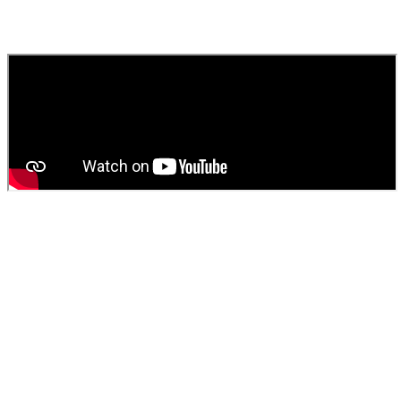
Contactez
SOS Déboucheur
via notre site ou par téléphone. Nous
fournissons un devis gratuit et personnalisé pour votre
vidange de
fosse septique
ou
débouchage
.