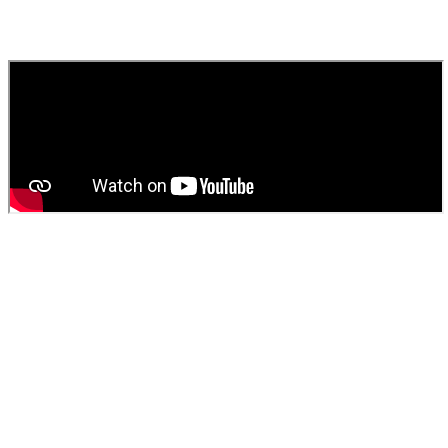
Contactez
SOS Déboucheur
via notre site ou par téléphone. Nous
fournissons un devis gratuit et personnalisé pour votre
vidange de
fosse septique
ou
débouchage
.