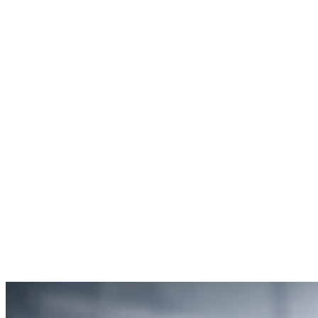
Rachel Hudson
Débouchage de toilettes
5
“Je suis ravie du service offert par SOS Déboucheur. Ils ont résolu
mon problème de gouttière bouchée rapidement et de manière
efficace.”
Anne Moreau
Débouchage de gouttière