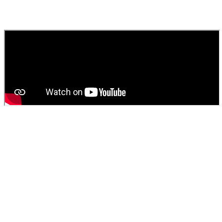
Contactez
SOS Déboucheur
via notre site ou par téléphone. Nous
fournissons un devis gratuit et personnalisé pour votre
vidange de
fosse septique
ou
débouchage
.