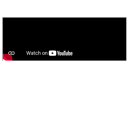
Contactez
SOS Déboucheur
via notre site ou par téléphone. Nous
fournissons un devis gratuit et personnalisé pour votre
vidange de
fosse septique
ou
débouchage
.