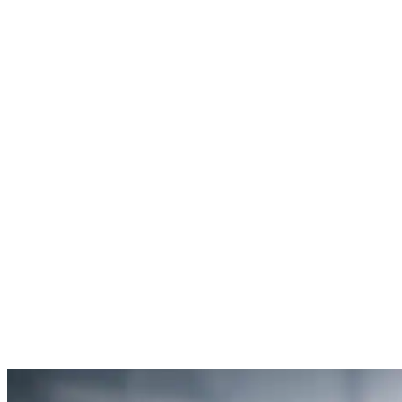
Rachel Hudson
Débouchage de toilettes
5
“Je suis ravie du service offert par SOS Déboucheur. Ils ont résolu
mon problème de gouttière bouchée rapidement et de manière
efficace.”
Anne Moreau
Débouchage de gouttière