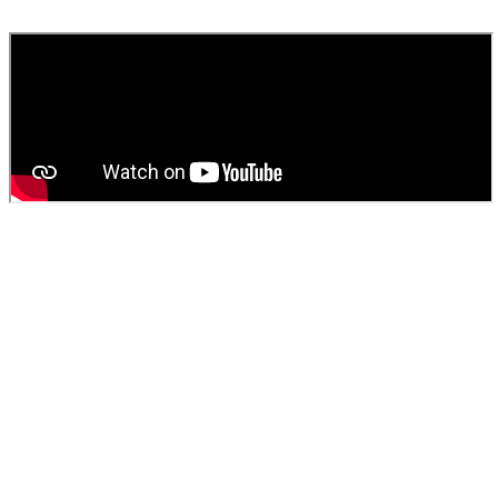
fournissons un devis gratuit et personnalisé pour votre
vidange de
fosse septique
ou
débouchage
.