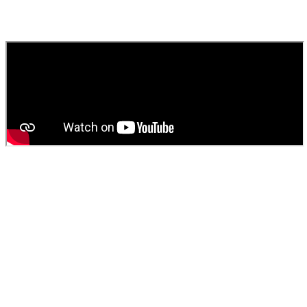
Contactez
SOS Déboucheur
via notre site ou par téléphone. Nous
fournissons un devis gratuit et personnalisé pour votre
vidange de
fosse septique
ou
débouchage
.