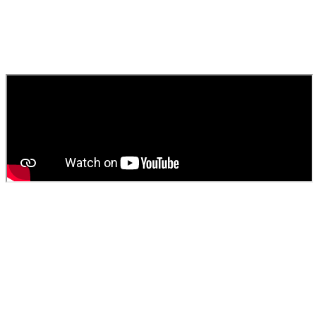
rapide pour égouts, canaux et toilettes.
010
Comment obtenir un devis pour une vidange de fosse
septique ?
Contactez
SOS Déboucheur
via notre site ou par téléphone. Nous
fournissons un devis gratuit et personnalisé pour votre
vidange de
fosse septique
ou
débouchage
.