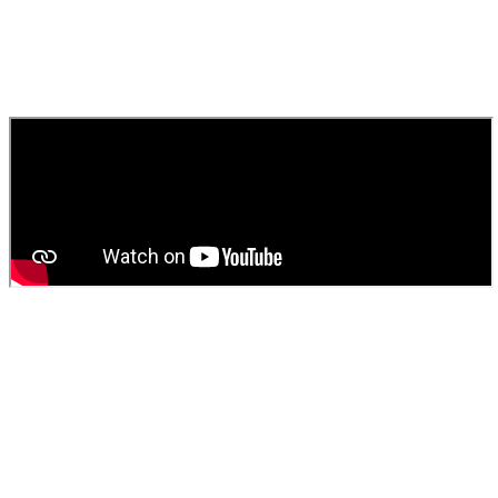
rapide pour égouts, canaux et toilettes.
010
Comment obtenir un devis pour une vidange de fosse
septique ?
Contactez
SOS Déboucheur
via notre site ou par téléphone. Nous
fournissons un devis gratuit et personnalisé pour votre
vidange de
fosse septique
ou
débouchage
.