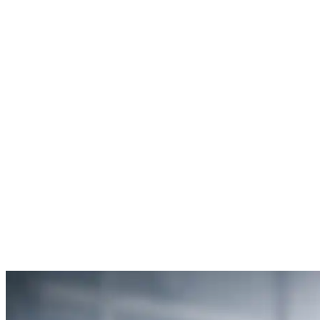
Rachel Hudson
Débouchage de toilettes
5
“Je suis ravie du service offert par SOS Déboucheur. Ils ont résolu
mon problème de gouttière bouchée rapidement et de manière
efficace.”
Anne Moreau
Débouchage de gouttière