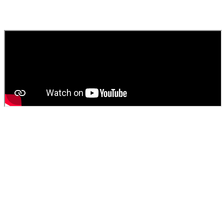
Contactez
SOS Déboucheur
via notre site ou par téléphone. Nous
fournissons un devis gratuit et personnalisé pour votre
vidange de
fosse septique
ou
débouchage
.