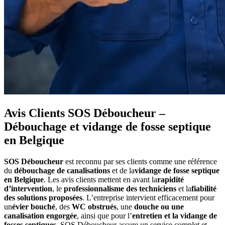
Avis Clients SOS Déboucheur –
Débouchage et vidange de fosse septique
en Belgique
SOS Déboucheur
est reconnu par ses clients comme une référence
du
débouchage de canalisations
et de la
vidange de fosse septique
en Belgique
. Les avis clients mettent en avant la
rapidité
d’intervention
, le
professionnalisme des techniciens
et la
fiabilité
des solutions proposées
. L’entreprise intervient efficacement pour
un
évier bouché
, des
WC obstrués
, une
douche ou une
canalisation engorgée
, ainsi que pour l’
entretien et la vidange de
fosses septiques
. SOS Déboucheur assure un service complet et