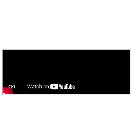
Haine-Saint-Paul ?
SOS Déboucheur intervient sous 24h pour un débouchage standard
et immédiatement pour les urgences. Nous assurons un service
rapide pour égouts, canaux et toilettes.
010
Comment obtenir un devis pour une vidange de fosse
septique ?
Contactez
SOS Déboucheur
via notre site ou par téléphone. Nous
fournissons un devis gratuit et personnalisé pour votre
vidange de
fosse septique
ou
débouchage
.