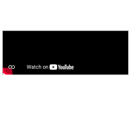
rapide pour égouts, canaux et toilettes.
010
Comment obtenir un devis pour une vidange de fosse
septique ?
Contactez
SOS Déboucheur
via notre site ou par téléphone. Nous
fournissons un devis gratuit et personnalisé pour votre
vidange de
fosse septique
ou
débouchage
.