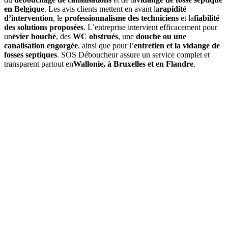
en Belgique
. Les avis clients mettent en avant la
rapidité
d’intervention
, le
professionnalisme des techniciens
et la
fiabilité
des solutions proposées
. L’entreprise intervient efficacement pour
un
évier bouché
, des
WC obstrués
, une
douche ou une
canalisation engorgée
, ainsi que pour l’
entretien et la vidange de
fosses septiques
. SOS Déboucheur assure un service complet et
transparent partout en
Wallonie, à Bruxelles et en Flandre
.
01
Quels services propose SOS Déboucheur à Villers-Saint-
Siméon ?
SOS Déboucheur
offre des solutions de débouchage à Villers-
Saint-Siméon pour égouts, canalisations, toilettes, ainsi que la
vidange de fosse septique. Nos interventions sont rapides,
professionnelles et adaptées à vos besoins.
02
Comment se déroule une intervention de débouchage à Villers-
Saint-Siméon ?
Nos experts en débouchage évaluent la situation, utilisent des outils
spécialisés comme des caméras d’inspection et des jets haute