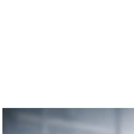
Débouchage de toilettes
5
“Je suis ravie du service offert par SOS Déboucheur. Ils ont résolu
mon problème de gouttière bouchée rapidement et de manière
efficace.”
Anne Moreau
Débouchage de gouttière