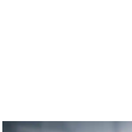
Rachel Hudson
Débouchage de toilettes
5
“Je suis ravie du service offert par SOS Déboucheur. Ils ont résolu
mon problème de gouttière bouchée rapidement et de manière
efficace.”
Anne Moreau
Débouchage de gouttière