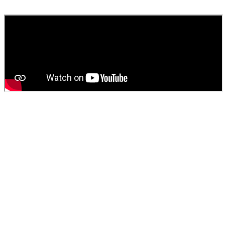
fournissons un devis gratuit et personnalisé pour votre
vidange de
fosse septique
ou
débouchage
.