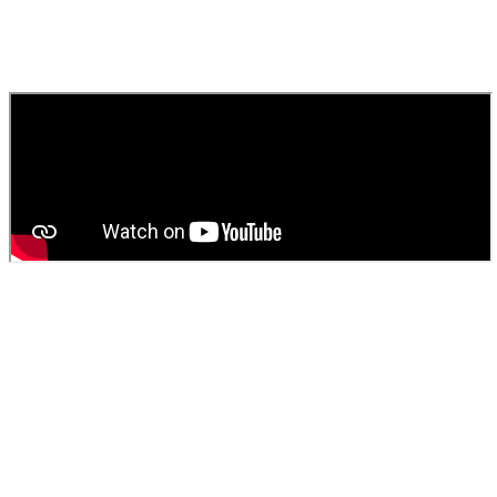
010
Comment obtenir un devis pour une vidange de fosse
septique ?
Contactez
SOS Déboucheur
via notre site ou par téléphone. Nous
fournissons un devis gratuit et personnalisé pour votre
vidange de
fosse septique
ou
débouchage
.