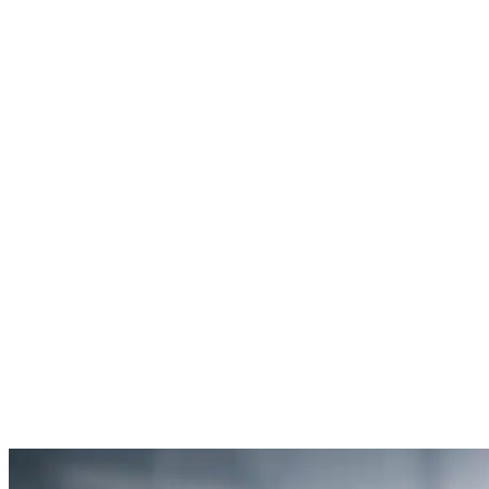
Rachel Hudson
Débouchage de toilettes
5
“Je suis ravie du service offert par SOS Déboucheur. Ils ont résolu
mon problème de gouttière bouchée rapidement et de manière
efficace.”
Anne Moreau
Débouchage de gouttière