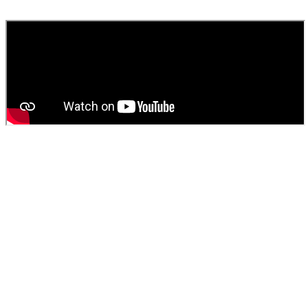
fournissons un devis gratuit et personnalisé pour votre
vidange de
fosse septique
ou
débouchage
.