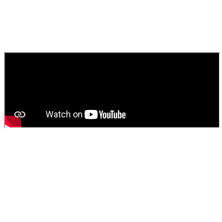
rapide pour égouts, canaux et toilettes.
010
Comment obtenir un devis pour une vidange de fosse
septique ?
Contactez
SOS Déboucheur
via notre site ou par téléphone. Nous
fournissons un devis gratuit et personnalisé pour votre
vidange de
fosse septique
ou
débouchage
.