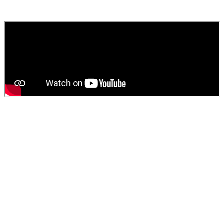
fournissons un devis gratuit et personnalisé pour votre
vidange de
fosse septique
ou
débouchage
.