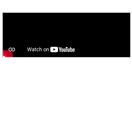
fournissons un devis gratuit et personnalisé pour votre
vidange de
fosse septique
ou
débouchage
.