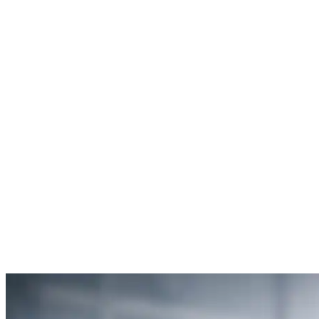
Rachel Hudson
Débouchage de toilettes
5
“Je suis ravie du service offert par SOS Déboucheur. Ils ont résolu
mon problème de gouttière bouchée rapidement et de manière
efficace.”
Anne Moreau
Débouchage de gouttière