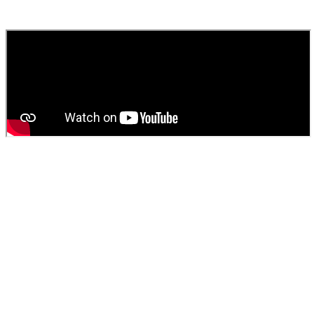
fournissons un devis gratuit et personnalisé pour votre
vidange de
fosse septique
ou
débouchage
.