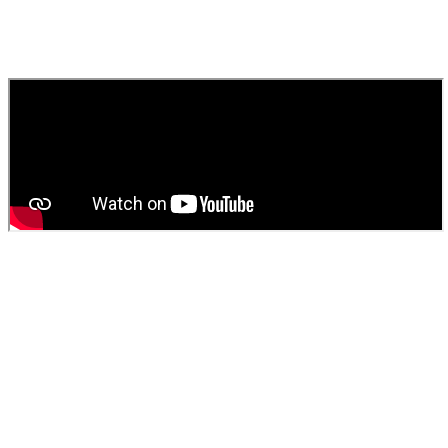
septique ?
Contactez
SOS Déboucheur
via notre site ou par téléphone. Nous
fournissons un devis gratuit et personnalisé pour votre
vidange de
fosse septique
ou
débouchage
.