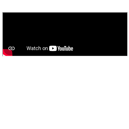
fournissons un devis gratuit et personnalisé pour votre
vidange de
fosse septique
ou
débouchage
.