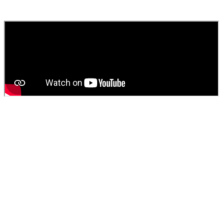
fournissons un devis gratuit et personnalisé pour votre
vidange de
fosse septique
ou
débouchage
.