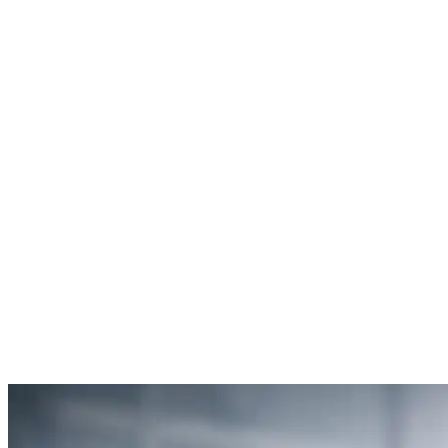
Rachel Hudson
Débouchage de toilettes
5
“Je suis ravie du service offert par SOS Déboucheur. Ils ont résolu
mon problème de gouttière bouchée rapidement et de manière
efficace.”
Anne Moreau
Débouchage de gouttière