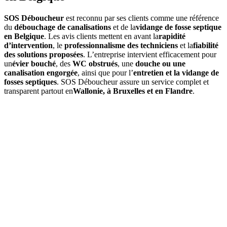
SOS Déboucheur
est reconnu par ses clients comme une référence
du
débouchage de canalisations
et de la
vidange de fosse septique
en Belgique
. Les avis clients mettent en avant la
rapidité
d’intervention
, le
professionnalisme des techniciens
et la
fiabilité
des solutions proposées
. L’entreprise intervient efficacement pour
un
évier bouché
, des
WC obstrués
, une
douche ou une
canalisation engorgée
, ainsi que pour l’
entretien et la vidange de
fosses septiques
. SOS Déboucheur assure un service complet et
transparent partout en
Wallonie, à Bruxelles et en Flandre
.
01
Quels services propose SOS Déboucheur à Vellereille-les-
Brayeux ?
SOS Déboucheur
offre des solutions de débouchage à Vellereille-
les-Brayeux pour égouts, canalisations, toilettes, ainsi que la vidange
de fosse septique. Nos interventions sont rapides, professionnelles et
adaptées à vos besoins.
02
Comment se déroule une intervention de débouchage à