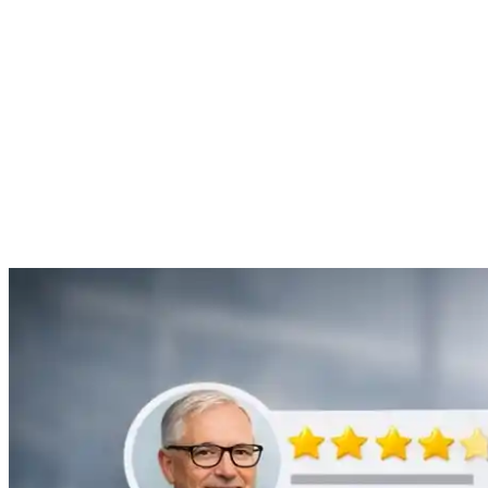
mon problème de gouttière bouchée rapidement et de manière
efficace.”
Anne Moreau
Débouchage de gouttière