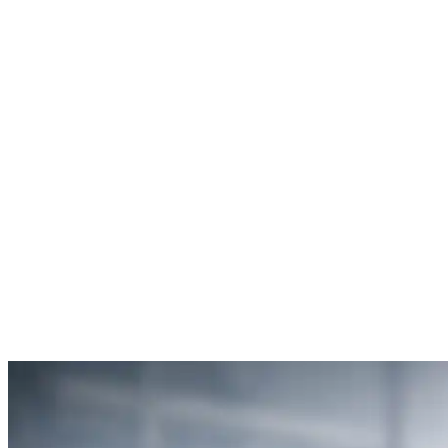
Débouchage de toilettes
5
“Je suis ravie du service offert par SOS Déboucheur. Ils ont résolu
mon problème de gouttière bouchée rapidement et de manière
efficace.”
Anne Moreau
Débouchage de gouttière