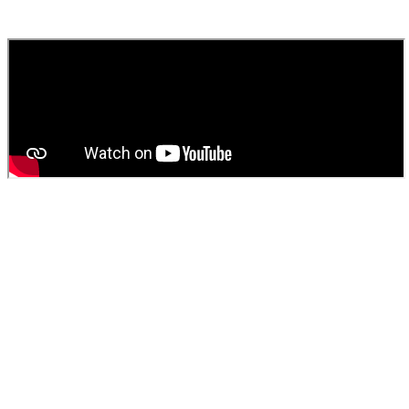
fournissons un devis gratuit et personnalisé pour votre
vidange de
fosse septique
ou
débouchage
.