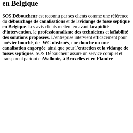
en Belgique
SOS Déboucheur
est reconnu par ses clients comme une référence
du
débouchage de canalisations
et de la
vidange de fosse septique
en Belgique
. Les avis clients mettent en avant la
rapidité
d’intervention
, le
professionnalisme des techniciens
et la
fiabilité
des solutions proposées
. L’entreprise intervient efficacement pour
un
évier bouché
, des
WC obstrués
, une
douche ou une
canalisation engorgée
, ainsi que pour l’
entretien et la vidange de
fosses septiques
. SOS Déboucheur assure un service complet et
transparent partout en
Wallonie, à Bruxelles et en Flandre
.
01
Quels services propose SOS Déboucheur à Écaussinnes-
d'Enghien ?
SOS Déboucheur
offre des solutions de débouchage à
Écaussinnes-d'Enghien pour égouts, canalisations, toilettes, ainsi que
la vidange de fosse septique. Nos interventions sont rapides,
professionnelles et adaptées à vos besoins.