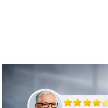
“Je suis ravie du service offert par SOS Déboucheur. Ils ont résolu
mon problème de gouttière bouchée rapidement et de manière
efficace.”
Anne Moreau
Débouchage de gouttière