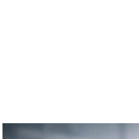
Rachel Hudson
Débouchage de toilettes
5
“Je suis ravie du service offert par SOS Déboucheur. Ils ont résolu
mon problème de gouttière bouchée rapidement et de manière
efficace.”
Anne Moreau
Débouchage de gouttière