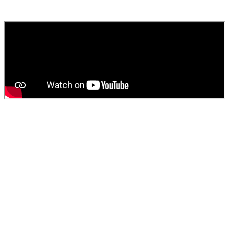
fournissons un devis gratuit et personnalisé pour votre
vidange de
fosse septique
ou
débouchage
.