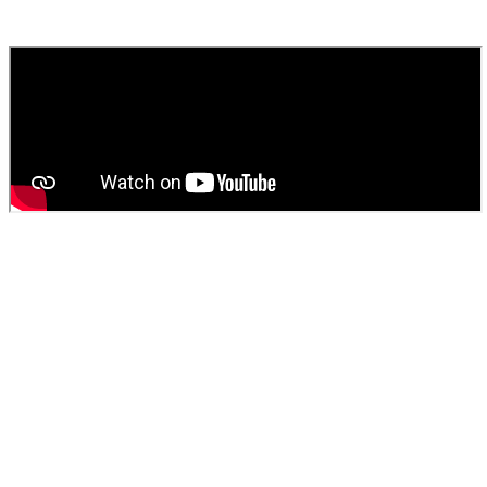
fournissons un devis gratuit et personnalisé pour votre
vidange de
fosse septique
ou
débouchage
.