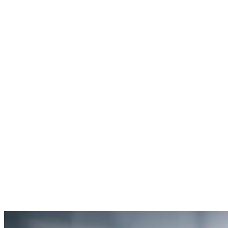
Rachel Hudson
Débouchage de toilettes
5
“Je suis ravie du service offert par SOS Déboucheur. Ils ont résolu
mon problème de gouttière bouchée rapidement et de manière
efficace.”
Anne Moreau
Débouchage de gouttière