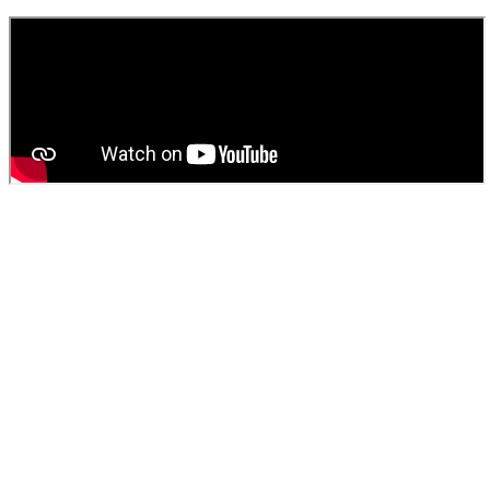
fosse septique
ou
débouchage
.