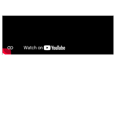
Contactez
SOS Déboucheur
via notre site ou par téléphone. Nous
fournissons un devis gratuit et personnalisé pour votre
vidange de
fosse septique
ou
débouchage
.