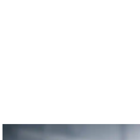
Rachel Hudson
Débouchage de toilettes
5
“Je suis ravie du service offert par SOS Déboucheur. Ils ont résolu
mon problème de gouttière bouchée rapidement et de manière
efficace.”
Anne Moreau
Débouchage de gouttière