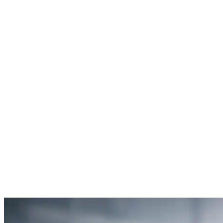
Rachel Hudson
Débouchage de toilettes
5
“Je suis ravie du service offert par SOS Déboucheur. Ils ont résolu
mon problème de gouttière bouchée rapidement et de manière
efficace.”
Anne Moreau
Débouchage de gouttière