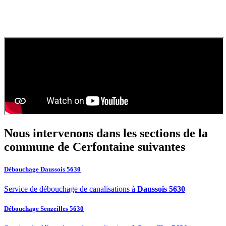
septique ?
Contactez
SOS Déboucheur
via notre site ou par téléphone. Nous
fournissons un devis gratuit et personnalisé pour votre
vidange de
fosse septique
ou
débouchage
.
Nous intervenons dans les sections de la
commune de Cerfontaine
suivantes
Débouchage Daussois 5630
Service de débouchage de canalisations à
Daussois 5630
Débouchage Senzeilles 5630