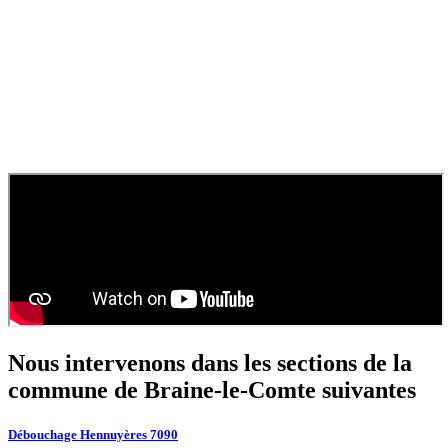
09
Quels sont vos délais d’intervention pour un débouchage à
Braine-le-Comte ?
SOS Déboucheur intervient sous 24h pour un débouchage standard
et immédiatement pour les urgences. Nous assurons un service
rapide pour égouts, canaux et toilettes.
010
Comment obtenir un devis pour une vidange de fosse
septique ?
Contactez
SOS Déboucheur
via notre site ou par téléphone. Nous
fournissons un devis gratuit et personnalisé pour votre
vidange de
fosse septique
ou
débouchage
.
Nous intervenons dans les sections de la
commune de Braine-le-Comte
suivantes
Débouchage Hennuyères 7090